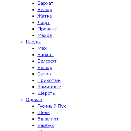
Бархат
Велюр
Жатка
Лофт
Прованс
Махра
Пледы
Мех
Бархат
Велсофт
Велюр
Сатин
Трикотаж
Каминные
Шерсть
Одеяла
Гусиный Пух
Шелк
Эвкалипт
Бамбук