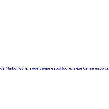
 de Marko
Постельное белье евро
Постельное белье евро с