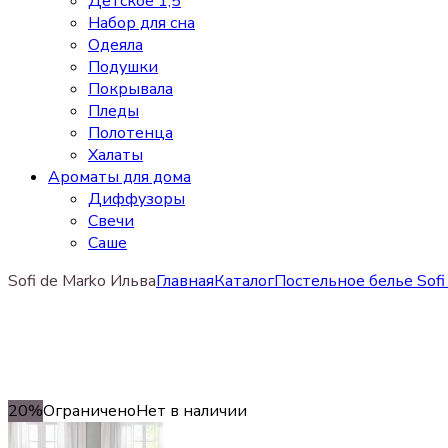
Детское 1,5
Набор для сна
Одеяла
Подушки
Покрывала
Пледы
Полотенца
Халаты
Ароматы для дома
Диффузоры
Свечи
Cаше
Sofi de Marko Ильва
Главная
Каталог
Постельное белье Sofi
20%
Ограничено
Нет в наличии