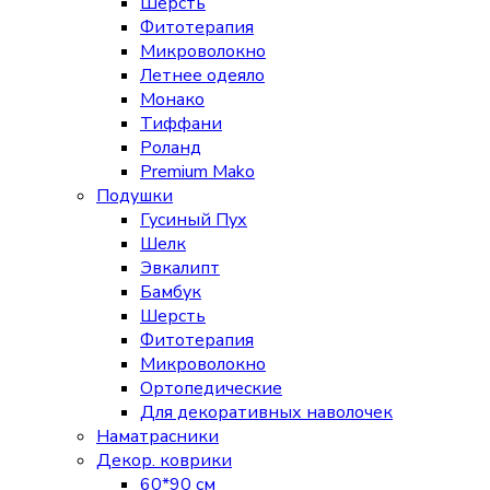
Шерсть
Фитотерапия
Микроволокно
Летнее одеяло
Монако
Тиффани
Роланд
Premium Mako
Подушки
Гусиный Пух
Шелк
Эвкалипт
Бамбук
Шерсть
Фитотерапия
Микроволокно
Ортопедические
Для декоративных наволочек
Наматрасники
Декор. коврики
60*90 см