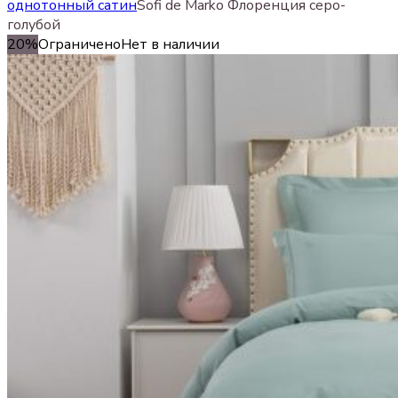
однотонный сатин
Sofi de Marko Флоренция серо-
голубой
20%
Ограничено
Нет в наличии