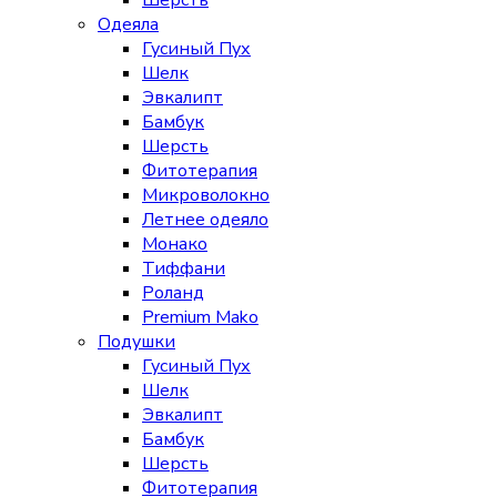
Шерсть
Одеяла
Гусиный Пух
Шелк
Эвкалипт
Бамбук
Шерсть
Фитотерапия
Микроволокно
Летнее одеяло
Монако
Тиффани
Роланд
Premium Mako
Подушки
Гусиный Пух
Шелк
Эвкалипт
Бамбук
Шерсть
Фитотерапия