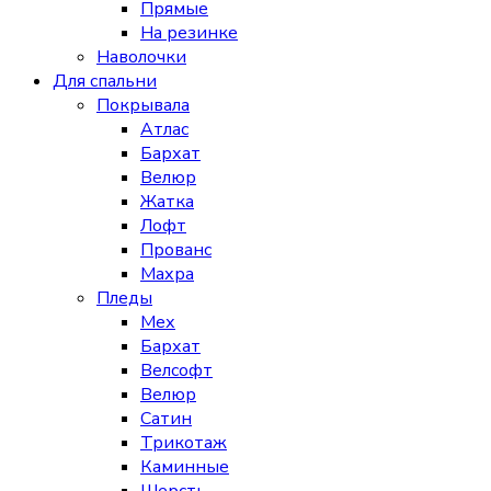
Прямые
На резинке
Наволочки
Для спальни
Покрывала
Атлас
Бархат
Велюр
Жатка
Лофт
Прованс
Махра
Пледы
Мех
Бархат
Велсофт
Велюр
Сатин
Трикотаж
Каминные