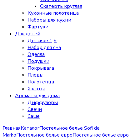
Скатерть круглая
Кухонные полотенца
Наборы для кухни
Фартуки
Для детей
Детское 1,5
Набор для сна
Одеяла
Подушки
Покрывала
Пледы
Полотенца
Халаты
Ароматы для дома
Диффузоры
Свечи
Cаше
Главная
Каталог
Постельное белье Sofi de
Marko
Постельное белье евро
Постельное белье евро