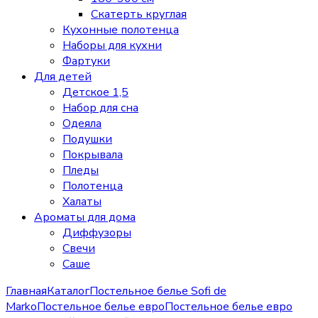
Скатерть круглая
Кухонные полотенца
Наборы для кухни
Фартуки
Для детей
Детское 1,5
Набор для сна
Одеяла
Подушки
Покрывала
Пледы
Полотенца
Халаты
Ароматы для дома
Диффузоры
Свечи
Cаше
Главная
Каталог
Постельное белье Sofi de
Marko
Постельное белье евро
Постельное белье евро