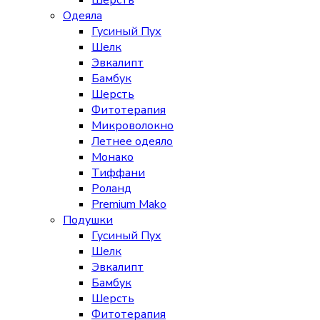
Шерсть
Одеяла
Гусиный Пух
Шелк
Эвкалипт
Бамбук
Шерсть
Фитотерапия
Микроволокно
Летнее одеяло
Монако
Тиффани
Роланд
Premium Mako
Подушки
Гусиный Пух
Шелк
Эвкалипт
Бамбук
Шерсть
Фитотерапия