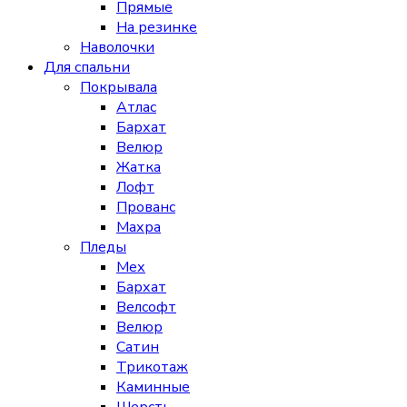
Прямые
На резинке
Наволочки
Для спальни
Покрывала
Атлас
Бархат
Велюр
Жатка
Лофт
Прованс
Махра
Пледы
Мех
Бархат
Велсофт
Велюр
Сатин
Трикотаж
Каминные