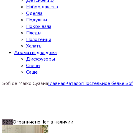
Детское 1,5
Набор для сна
Одеяла
Подушки
Покрывала
Пледы
Полотенца
Халаты
Ароматы для дома
Диффузоры
Свечи
Cаше
Sofi de Marko Сузана
Главная
Каталог
Постельное белье Sof
62%
Ограничено
Нет в наличии