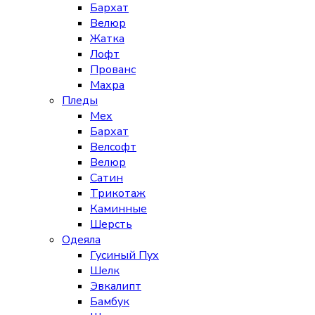
Бархат
Велюр
Жатка
Лофт
Прованс
Махра
Пледы
Мех
Бархат
Велсофт
Велюр
Сатин
Трикотаж
Каминные
Шерсть
Одеяла
Гусиный Пух
Шелк
Эвкалипт
Бамбук