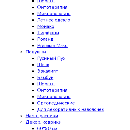
Шерсть
Фитотерапия
Микроволокно
Летнее одеяло
Монако
Тиффани
Роланд
Premium Mako
Подушки
Гусиный Пух
Шелк
Эвкалипт
Бамбук
Шерсть
Фитотерапия
Микроволокно
Ортопедические
Для декоративных наволочек
Наматрасники
Декор. коврики
60*90 см