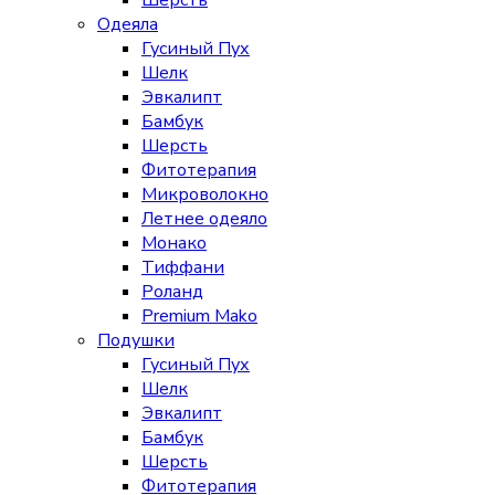
Шерсть
Одеяла
Гусиный Пух
Шелк
Эвкалипт
Бамбук
Шерсть
Фитотерапия
Микроволокно
Летнее одеяло
Монако
Тиффани
Роланд
Premium Mako
Подушки
Гусиный Пух
Шелк
Эвкалипт
Бамбук
Шерсть
Фитотерапия