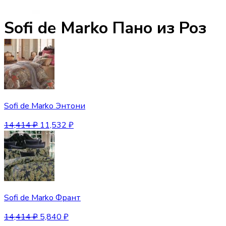
Sofi de Marko Пано из Роз
Sofi de Marko Энтони
14,414
₽
11,532
₽
Sofi de Marko Франт
14,414
₽
5,840
₽