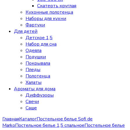
Скатерть круглая
Кухонные полотенца
Наборы для кухни
Фартуки
Для детей
Детское 1,5
Набор для сна
Одеяла
Подушки
Покрывала
Пледы
Полотенца
Халаты
Ароматы для дома
Диффузоры
Свечи
Cаше
Главная
Каталог
Постельное белье Sofi de
Marko
Постельное белье 1,5 спальное
Постельное белье