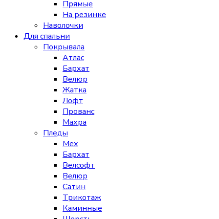
Прямые
На резинке
Наволочки
Для спальни
Покрывала
Атлас
Бархат
Велюр
Жатка
Лофт
Прованс
Махра
Пледы
Мех
Бархат
Велсофт
Велюр
Сатин
Трикотаж
Каминные