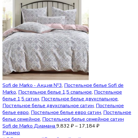
Sofi de Marko - Акция №3
,
Постельное белье Sofi de
Marko
,
Постельное белье 1,5 спальное
,
Постельное
белье 1,5 сатин
,
Постельное белье двухспальное
,
Постельное белье двухспальное сатин
,
Постельное
белье евро
,
Постельное белье евро сатин
,
Постельное
белье семейное
,
Постельное белье семейное сатин
Sofi de Marko Диамана
9,832
₽
–
17,184
₽
Размер