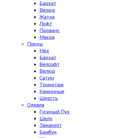
Бархат
Велюр
Жатка
Лофт
Прованс
Махра
Пледы
Мех
Бархат
Велсофт
Велюр
Сатин
Трикотаж
Каминные
Шерсть
Одеяла
Гусиный Пух
Шелк
Эвкалипт
Бамбук