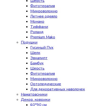
Шерсть
Фитотерапия
Микроволокно
Летнее одеяло
Монако
Тиффани
Роланд
Premium Mako
Подушки
Гусиный Пух
Шелк
Эвкалипт
Бамбук
Шерсть
Фитотерапия
Микроволокно
Ортопедические
Для декоративных наволочек
Наматрасники
Декор. коврики
60*90 см