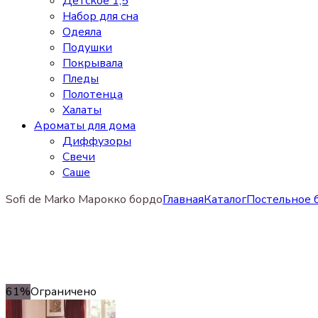
Детское 1,5
Набор для сна
Одеяла
Подушки
Покрывала
Пледы
Полотенца
Халаты
Ароматы для дома
Диффузоры
Свечи
Cаше
Sofi de Marko Марокко бордо
Главная
Каталог
Постельное б
61%
Ограничено