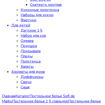
Скатерть круглая
Кухонные полотенца
Наборы для кухни
Фартуки
Для детей
Детское 1,5
Набор для сна
Одеяла
Подушки
Покрывала
Пледы
Полотенца
Халаты
Ароматы для дома
Диффузоры
Свечи
Cаше
Главная
Каталог
Постельное белье Sofi de
Marko
Постельное белье 1,5 спальное
Постельное белье