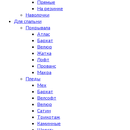
Прямые
На резинке
Наволочки
Для спальни
Покрывала
Атлас
Бархат
Велюр
Жатка
Лофт
Прованс
Махра
Пледы
Мех
Бархат
Велсофт
Велюр
Сатин
Трикотаж
Каминные