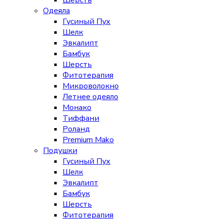
Шерсть
Одеяла
Гусиный Пух
Шелк
Эвкалипт
Бамбук
Шерсть
Фитотерапия
Микроволокно
Летнее одеяло
Монако
Тиффани
Роланд
Premium Mako
Подушки
Гусиный Пух
Шелк
Эвкалипт
Бамбук
Шерсть
Фитотерапия