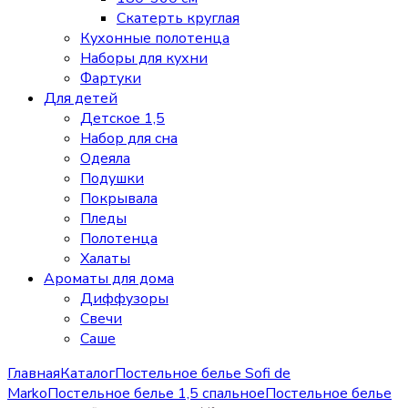
Скатерть круглая
Кухонные полотенца
Наборы для кухни
Фартуки
Для детей
Детское 1,5
Набор для сна
Одеяла
Подушки
Покрывала
Пледы
Полотенца
Халаты
Ароматы для дома
Диффузоры
Свечи
Cаше
Главная
Каталог
Постельное белье Sofi de
Marko
Постельное белье 1,5 спальное
Постельное белье