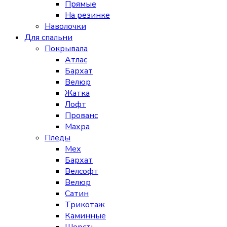
Прямые
На резинке
Наволочки
Для спальни
Покрывала
Атлас
Бархат
Велюр
Жатка
Лофт
Прованс
Махра
Пледы
Мех
Бархат
Велсофт
Велюр
Сатин
Трикотаж
Каминные