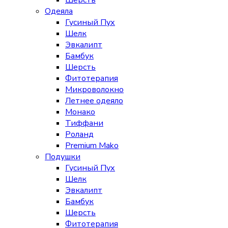
Шерсть
Одеяла
Гусиный Пух
Шелк
Эвкалипт
Бамбук
Шерсть
Фитотерапия
Микроволокно
Летнее одеяло
Монако
Тиффани
Роланд
Premium Mako
Подушки
Гусиный Пух
Шелк
Эвкалипт
Бамбук
Шерсть
Фитотерапия