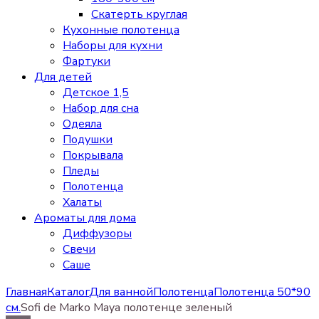
Скатерть круглая
Кухонные полотенца
Наборы для кухни
Фартуки
Для детей
Детское 1,5
Набор для сна
Одеяла
Подушки
Покрывала
Пледы
Полотенца
Халаты
Ароматы для дома
Диффузоры
Свечи
Cаше
Главная
Каталог
Для ванной
Полотенца
Полотенца 50*90
см.
Sofi de Marko Maya полотенце зеленый