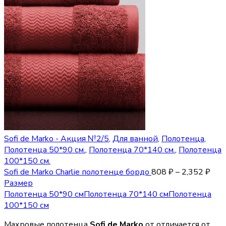
Sofi de Marko - Акция №2/5
,
Для ванной
,
Полотенца
,
Полотенца 50*90 см.
,
Полотенца 70*140 см.
,
Полотенца
100*150 см.
Sofi de Marko Charlie полотенце бордо
808
₽
–
2,352
₽
Размер
Полотенца 50*90 см
Полотенца 70*140 см
Полотенца
100*150 см
Махровые полотенца
Sofi de Marko
от отличается от