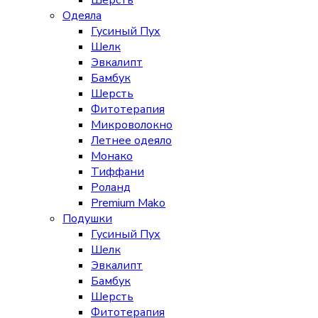
Шерсть
Одеяла
Гусиный Пух
Шелк
Эвкалипт
Бамбук
Шерсть
Фитотерапия
Микроволокно
Летнее одеяло
Монако
Тиффани
Роланд
Premium Mako
Подушки
Гусиный Пух
Шелк
Эвкалипт
Бамбук
Шерсть
Фитотерапия