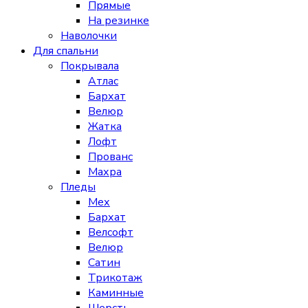
Прямые
На резинке
Наволочки
Для спальни
Покрывала
Атлас
Бархат
Велюр
Жатка
Лофт
Прованс
Махра
Пледы
Мех
Бархат
Велсофт
Велюр
Сатин
Трикотаж
Каминные