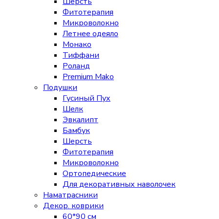
Шерсть
Фитотерапия
Микроволокно
Летнее одеяло
Монако
Тиффани
Роланд
Premium Mako
Подушки
Гусиный Пух
Шелк
Эвкалипт
Бамбук
Шерсть
Фитотерапия
Микроволокно
Ортопедические
Для декоративных наволочек
Наматрасники
Декор. коврики
60*90 см