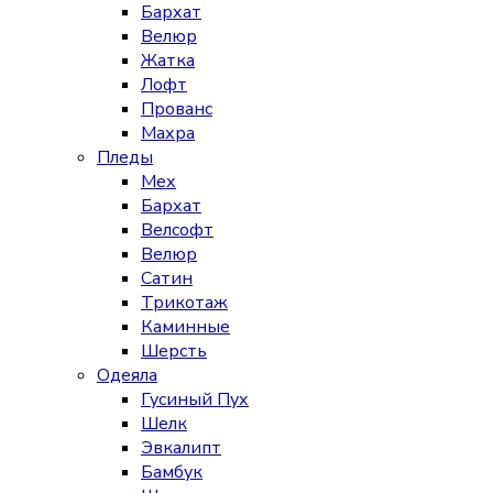
Бархат
Велюр
Жатка
Лофт
Прованс
Махра
Пледы
Мех
Бархат
Велсофт
Велюр
Сатин
Трикотаж
Каминные
Шерсть
Одеяла
Гусиный Пух
Шелк
Эвкалипт
Бамбук