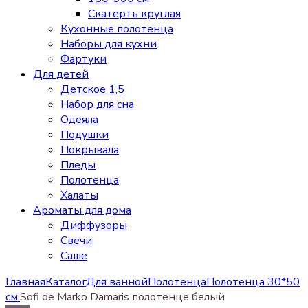
Скатерть круглая
Кухонные полотенца
Наборы для кухни
Фартуки
Для детей
Детское 1,5
Набор для сна
Одеяла
Подушки
Покрывала
Пледы
Полотенца
Халаты
Ароматы для дома
Диффузоры
Свечи
Cаше
Главная
Каталог
Для ванной
Полотенца
Полотенца 30*50
см.
Sofi de Marko Damaris полотенце белый