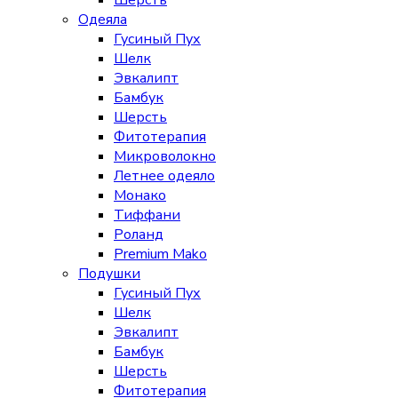
Шерсть
Одеяла
Гусиный Пух
Шелк
Эвкалипт
Бамбук
Шерсть
Фитотерапия
Микроволокно
Летнее одеяло
Монако
Тиффани
Роланд
Premium Mako
Подушки
Гусиный Пух
Шелк
Эвкалипт
Бамбук
Шерсть
Фитотерапия