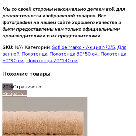
Мы со своей стороны максимально делаем всё, для
реалистичности изображений товаров. Все
фотографии на нашем сайте хорошего качества и
были предоставлены нам только официальными
производителями и их представителями.
SKU:
N/A
Категорий:
Sofi de Marko - Акция №2/5
,
Для
ванной
,
Полотенца
,
Полотенца 30*50 см.
,
Полотенца
50*90 см.
,
Полотенца 70*140 см.
Похожие товары
20%
Ограничено
Выбрать ...