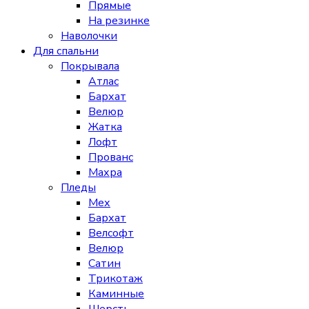
Прямые
На резинке
Наволочки
Для спальни
Покрывала
Атлас
Бархат
Велюр
Жатка
Лофт
Прованс
Махра
Пледы
Мех
Бархат
Велсофт
Велюр
Сатин
Трикотаж
Каминные