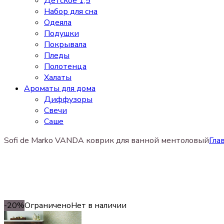
Детское 1,5
Набор для сна
Одеяла
Подушки
Покрывала
Пледы
Полотенца
Халаты
Ароматы для дома
Диффузоры
Свечи
Cаше
Sofi de Marko VANDA коврик для ванной ментоловый
Гла
-20%
Ограничено
Нет в наличии