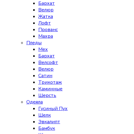
Бархат
Велюр
Жатка
Лофт
Прованс
Махра
Пледы
Мех
Бархат
Велсофт
Велюр
Сатин
Трикотаж
Каминные
Шерсть
Одеяла
Гусиный Пух
Шелк
Эвкалипт
Бамбук