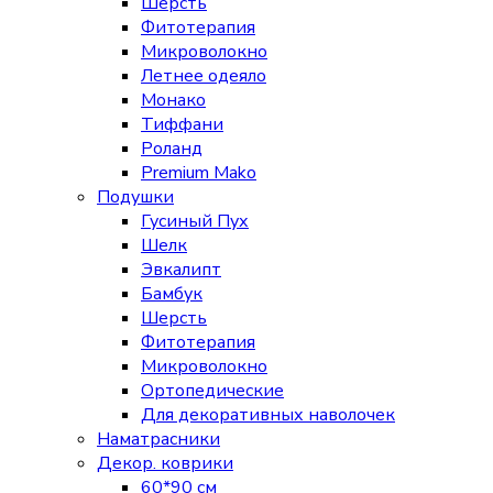
Шерсть
Фитотерапия
Микроволокно
Летнее одеяло
Монако
Тиффани
Роланд
Premium Mako
Подушки
Гусиный Пух
Шелк
Эвкалипт
Бамбук
Шерсть
Фитотерапия
Микроволокно
Ортопедические
Для декоративных наволочек
Наматрасники
Декор. коврики
60*90 см