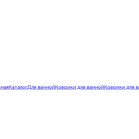
вная
Каталог
Для ванной
Коврики для ванной
Коврики для 