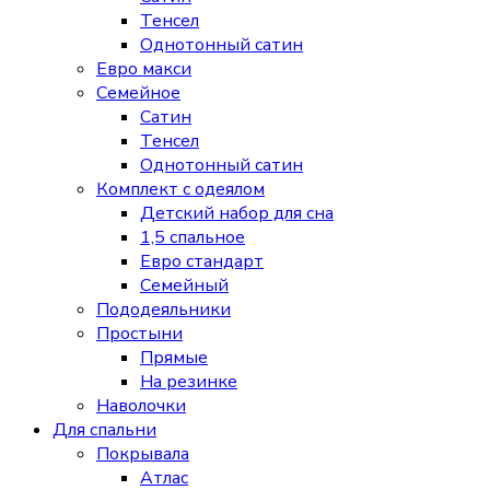
Тенсел
Однотонный сатин
Евро макси
Семейное
Сатин
Тенсел
Однотонный сатин
Комплект с одеялом
Детский набор для сна
1,5 спальное
Евро стандарт
Семейный
Пододеяльники
Простыни
Прямые
На резинке
Наволочки
Для спальни
Покрывала
Атлас