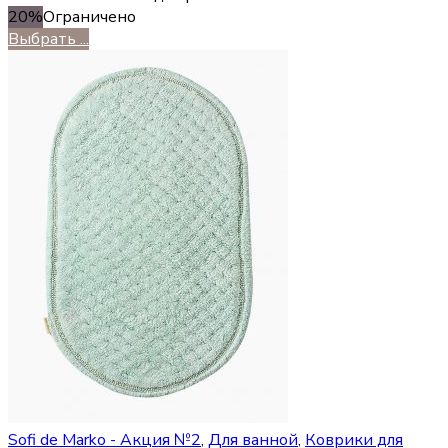
20%
Ограничено
Выбрать ...
Sofi de Marko - Акция №2
,
Для ванной
,
Коврики для