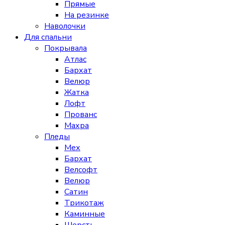
Прямые
На резинке
Наволочки
Для спальни
Покрывала
Атлас
Бархат
Велюр
Жатка
Лофт
Прованс
Махра
Пледы
Мех
Бархат
Велсофт
Велюр
Сатин
Трикотаж
Каминные