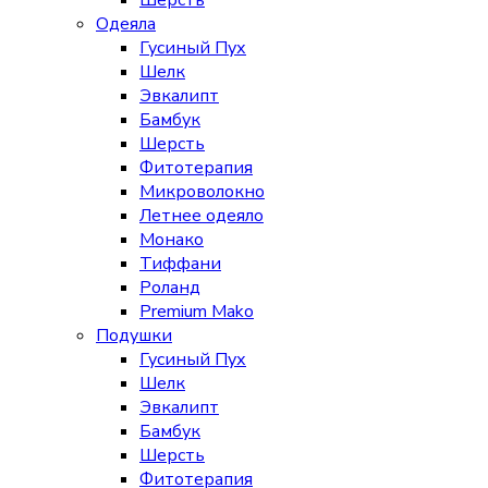
Шерсть
Одеяла
Гусиный Пух
Шелк
Эвкалипт
Бамбук
Шерсть
Фитотерапия
Микроволокно
Летнее одеяло
Монако
Тиффани
Роланд
Premium Mako
Подушки
Гусиный Пух
Шелк
Эвкалипт
Бамбук
Шерсть
Фитотерапия