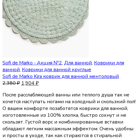
Sofi de Marko - Акция №2
,
Для ванной
,
Коврики для
ванной
,
Коврики для ванной круглые
Sofi de Marko Kira коврик для ванной ментоловый
2,380
₽
1,904
₽
После расслабляющей ванны или теплого душа так не
хочется наступать ногами на холодный и скользкий пол!
О вашем комфорте позаботятся коврики для ванной,
изготовленные из 100% хлопка, быстро сохнут и не
скользят. Густой ворс и комбинированные вставки
обладают легким массажным эффектом. Очень удобны
и просты в уходе, так как стираются в стиральной