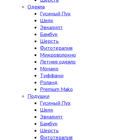
Шерсть
Одеяла
Гусиный Пух
Шелк
Эвкалипт
Бамбук
Шерсть
Фитотерапия
Микроволокно
Летнее одеяло
Монако
Тиффани
Роланд
Premium Mako
Подушки
Гусиный Пух
Шелк
Эвкалипт
Бамбук
Шерсть
Фитотерапия