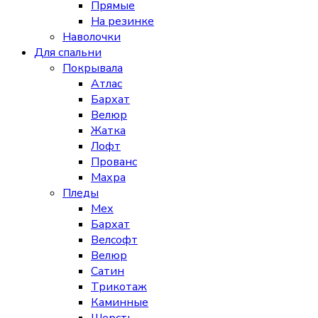
Прямые
На резинке
Наволочки
Для спальни
Покрывала
Атлас
Бархат
Велюр
Жатка
Лофт
Прованс
Махра
Пледы
Мех
Бархат
Велсофт
Велюр
Сатин
Трикотаж
Каминные