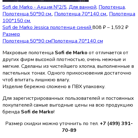
Sofi de Marko - Акция №2/5
,
Для ванной
,
Полотенца
,
Полотенца 50*90 см.
,
Полотенца 70*140 см.
,
Полотенца
100*150 см.
Sofi de Marko Jessica полотенце синий
808
₽
–
1,592
₽
Размер
Полотенца 50*90 см
Полотенца 70*140 см
Махровые полотенца
Sofi de Marko
от отличается от
других фирм высокой плотностью, очень нежные и
мягкие. Сделаны из чистейшего хлопка, выполненные в
пастельных тонах. Одного прикосновения достаточно
чтоб впитать лишнюю влагу.
Изделие бережно сложено в ПВХ упаковку.
Для зарегистрированных пользователей и постоянных
покупателей самые выгодные цены на всю продукцию
бренда
Sofi de Marko
!
Размер скидки можно уточнить по тел.
+7 (499) 391-
70-89