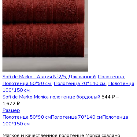
Sofi de Marko - Акция №2/5
,
Для ванной
,
Полотенца
,
Полотенца 50*90 см.
,
Полотенца 70*140 см.
,
Полотенца
100*150 см.
Sofi de Marko Monica полотенце бордовый
544
₽
–
1,672
₽
Размер
Полотенца 50*90 см
Полотенца 70*140 см
Полотенца
100*150 см
Мягкое и качественное полотенце Monica создано