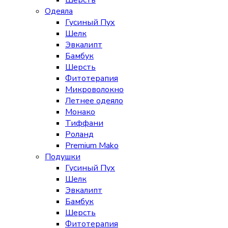
Шерсть
Одеяла
Гусиный Пух
Шелк
Эвкалипт
Бамбук
Шерсть
Фитотерапия
Микроволокно
Летнее одеяло
Монако
Тиффани
Роланд
Premium Mako
Подушки
Гусиный Пух
Шелк
Эвкалипт
Бамбук
Шерсть
Фитотерапия