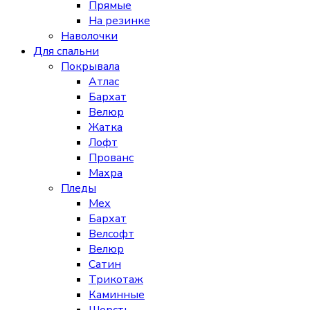
Прямые
На резинке
Наволочки
Для спальни
Покрывала
Атлас
Бархат
Велюр
Жатка
Лофт
Прованс
Махра
Пледы
Мех
Бархат
Велсофт
Велюр
Сатин
Трикотаж
Каминные