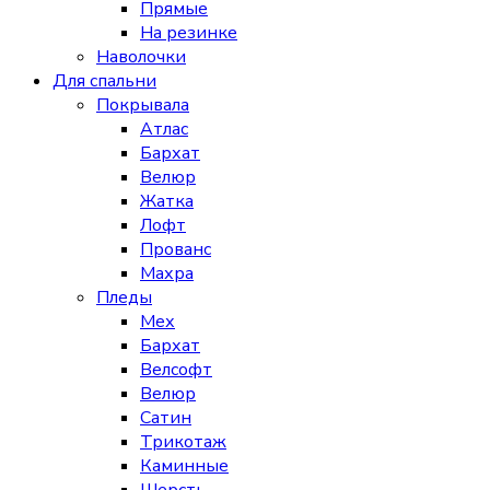
Прямые
На резинке
Наволочки
Для спальни
Покрывала
Атлас
Бархат
Велюр
Жатка
Лофт
Прованс
Махра
Пледы
Мех
Бархат
Велсофт
Велюр
Сатин
Трикотаж
Каминные