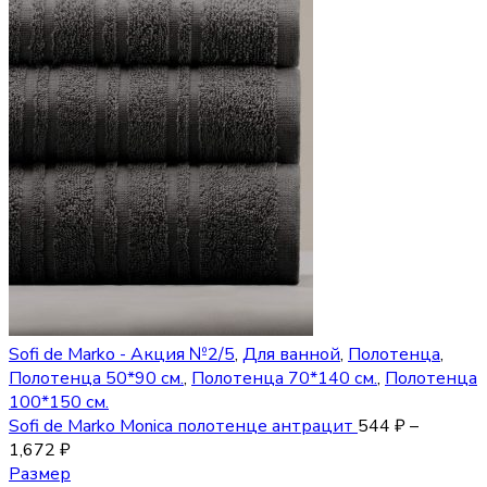
Sofi de Marko - Акция №2/5
,
Для ванной
,
Полотенца
,
Полотенца 50*90 см.
,
Полотенца 70*140 см.
,
Полотенца
100*150 см.
Sofi de Marko Monica полотенце антрацит
544
₽
–
1,672
₽
Размер