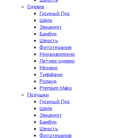
Шерсть
Одеяла
Гусиный Пух
Шелк
Эвкалипт
Бамбук
Шерсть
Фитотерапия
Микроволокно
Летнее одеяло
Монако
Тиффани
Роланд
Premium Mako
Подушки
Гусиный Пух
Шелк
Эвкалипт
Бамбук
Шерсть
Фитотерапия