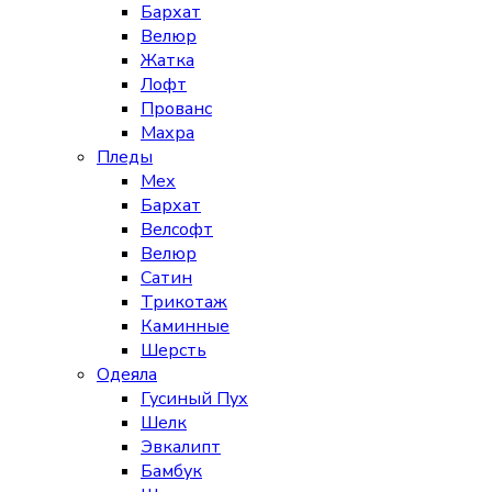
Бархат
Велюр
Жатка
Лофт
Прованс
Махра
Пледы
Мех
Бархат
Велсофт
Велюр
Сатин
Трикотаж
Каминные
Шерсть
Одеяла
Гусиный Пух
Шелк
Эвкалипт
Бамбук