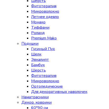
Шерсть
Фитотерапия
Микроволокно
Летнее одеяло
Монако
Тиффани
Роланд
Premium Mako
Подушки
Гусиный Пух
Шелк
Эвкалипт
Бамбук
Шерсть
Фитотерапия
Микроволокно
Ортопедические
Для декоративных наволочек
Наматрасники
Декор. коврики
60*90 см