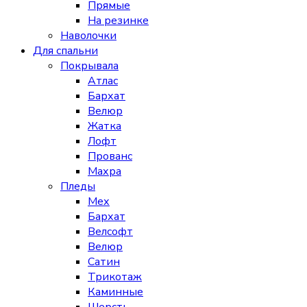
Прямые
На резинке
Наволочки
Для спальни
Покрывала
Атлас
Бархат
Велюр
Жатка
Лофт
Прованс
Махра
Пледы
Мех
Бархат
Велсофт
Велюр
Сатин
Трикотаж
Каминные