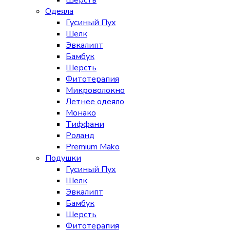
Шерсть
Одеяла
Гусиный Пух
Шелк
Эвкалипт
Бамбук
Шерсть
Фитотерапия
Микроволокно
Летнее одеяло
Монако
Тиффани
Роланд
Premium Mako
Подушки
Гусиный Пух
Шелк
Эвкалипт
Бамбук
Шерсть
Фитотерапия