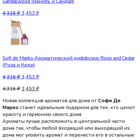
Sandalwood (Ваниль и Сандал)
4,316
₽
3,453
₽
Sofi de Marko Ароматический диффузор Rose and Cedar
(Роза и Кедр)
4,316
₽
3,453
₽
4,316
₽
3,453
₽
Новая коллекция ароматов для дома от
Софи Де
Марко
станет идеальным подарком для тех, кто ценит
красоту и гармонию своего дома.
Ароматы лучше расположить в центральной части
дома так, чтобы любой входящий или выходящий из
дома мог уловить аромат и перенести его в остальные