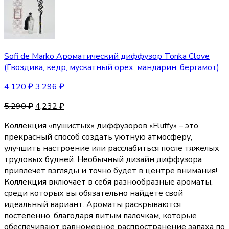
Sofi de Marko Ароматический диффузор Tonka Clove
(Гвоздика, кедр, мускатный орех, мандарин, бергамот)
4,120
₽
3,296
₽
5,290
₽
4,232
₽
Коллекция «пушистых» диффузоров «Fluffy» – это
прекрасный способ создать уютную атмосферу,
улучшить настроение или расслабиться после тяжелых
трудовых будней. Необычный дизайн диффузора
привлечет взгляды и точно будет в центре внимания!
Коллекция включает в себя разнообразные ароматы,
среди которых вы обязательно найдете свой
идеальный вариант. Ароматы раскрываются
постепенно, благодаря витым палочкам, которые
обеспечивают равномерное распространение запаха по