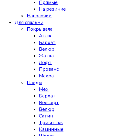
Прямые
На резинке
Наволочки
Для спальни
Покрывала
Атлас
Бархат
Велюр
Жатка
Лофт
Прованс
Махра
Пледы
Мех
Бархат
Велсофт
Велюр
Сатин
Трикотаж
Каминные