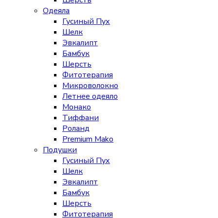
Шерсть
Одеяла
Гусиный Пух
Шелк
Эвкалипт
Бамбук
Шерсть
Фитотерапия
Микроволокно
Летнее одеяло
Монако
Тиффани
Роланд
Premium Mako
Подушки
Гусиный Пух
Шелк
Эвкалипт
Бамбук
Шерсть
Фитотерапия