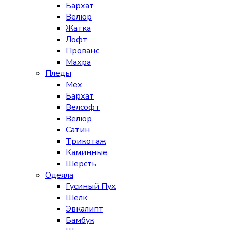
Бархат
Велюр
Жатка
Лофт
Прованс
Махра
Пледы
Мех
Бархат
Велсофт
Велюр
Сатин
Трикотаж
Каминные
Шерсть
Одеяла
Гусиный Пух
Шелк
Эвкалипт
Бамбук