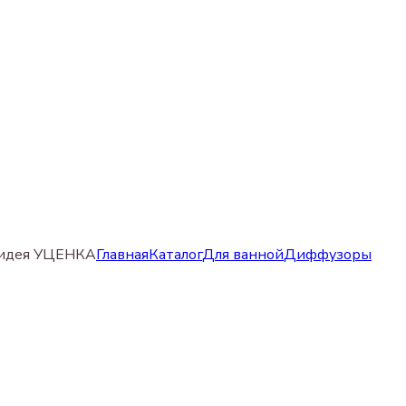
рхидея УЦЕНКА
Главная
Каталог
Для ванной
Диффузоры