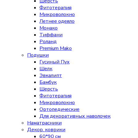
Шерсть
Фитотерапия
Микроволокно
Летнее одеяло
Монако
Тиффани
Роланд
Premium Mako
Подушки
Гусиный Пух
Шелк
Эвкалипт
Бамбук
Шерсть
Фитотерапия
Микроволокно
Ортопедические
Для декоративных наволочек
Наматрасники
Декор. коврики
60*90 см