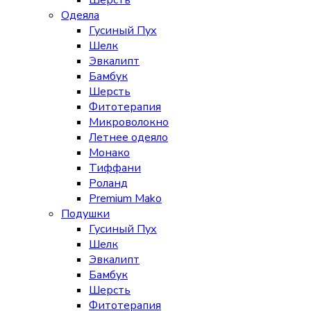
Шерсть
Одеяла
Гусиный Пух
Шелк
Эвкалипт
Бамбук
Шерсть
Фитотерапия
Микроволокно
Летнее одеяло
Монако
Тиффани
Роланд
Premium Mako
Подушки
Гусиный Пух
Шелк
Эвкалипт
Бамбук
Шерсть
Фитотерапия