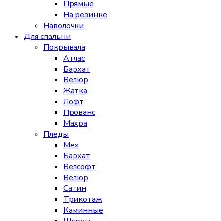
Прямые
На резинке
Наволочки
Для спальни
Покрывала
Атлас
Бархат
Велюр
Жатка
Лофт
Прованс
Махра
Пледы
Мех
Бархат
Велсофт
Велюр
Сатин
Трикотаж
Каминные