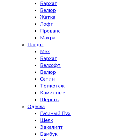
Бархат
Велюр
Жатка
Лофт
Прованс
Махра
Пледы
Мех
Бархат
Велсофт
Велюр
Сатин
Трикотаж
Каминные
Шерсть
Одеяла
Гусиный Пух
Шелк
Эвкалипт
Бамбук