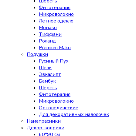
Шерсть
Фитотерапия
Микроволокно
Летнее одеяло
Монако
Тиффани
Роланд
Premium Mako
Подушки
Гусиный Пух
Шелк
Эвкалипт
Бамбук
Шерсть
Фитотерапия
Микроволокно
Ортопедические
Для декоративных наволочек
Наматрасники
Декор. коврики
60*90 см