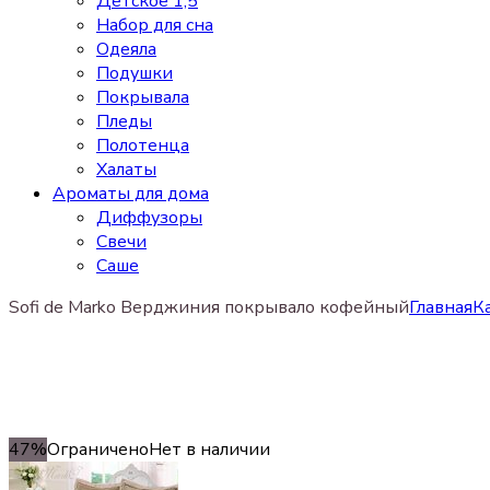
Детское 1,5
Набор для сна
Одеяла
Подушки
Покрывала
Пледы
Полотенца
Халаты
Ароматы для дома
Диффузоры
Свечи
Cаше
Sofi de Marko Верджиния покрывало кофейный
Главная
К
47%
Ограничено
Нет в наличии