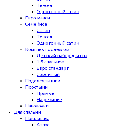
Тенсел
Однотонный сатин
Евро макси
Семейное
Сатин
Тенсел
Однотонный сатин
Комплект с одеялом
Детский набор для сна
1,5 спальное
Евро стандарт
Семейный
Пододеяльники
Простыни
Прямые
На резинке
Наволочки
Для спальни
Покрывала
Атлас