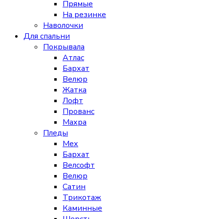
Прямые
На резинке
Наволочки
Для спальни
Покрывала
Атлас
Бархат
Велюр
Жатка
Лофт
Прованс
Махра
Пледы
Мех
Бархат
Велсофт
Велюр
Сатин
Трикотаж
Каминные