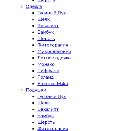
Шерсть
Одеяла
Гусиный Пух
Шелк
Эвкалипт
Бамбук
Шерсть
Фитотерапия
Микроволокно
Летнее одеяло
Монако
Тиффани
Роланд
Premium Mako
Подушки
Гусиный Пух
Шелк
Эвкалипт
Бамбук
Шерсть
Фитотерапия