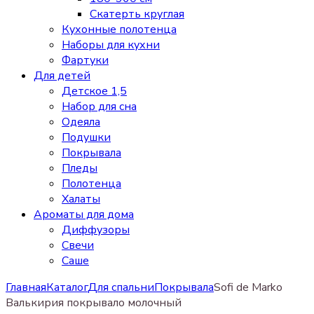
Скатерть круглая
Кухонные полотенца
Наборы для кухни
Фартуки
Для детей
Детское 1,5
Набор для сна
Одеяла
Подушки
Покрывала
Пледы
Полотенца
Халаты
Ароматы для дома
Диффузоры
Свечи
Cаше
Главная
Каталог
Для спальни
Покрывала
Sofi de Marko
Валькирия покрывало молочный