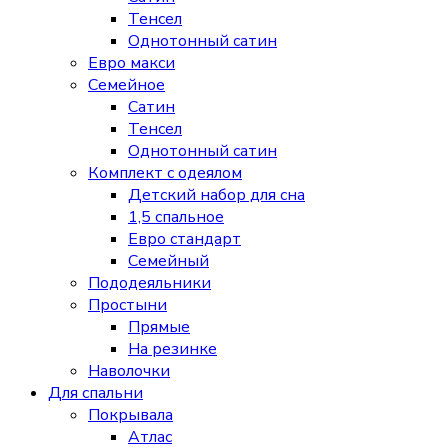
Тенсел
Однотонный сатин
Евро макси
Семейное
Сатин
Тенсел
Однотонный сатин
Комплект с одеялом
Детский набор для сна
1,5 спальное
Евро стандарт
Семейный
Пододеяльники
Простыни
Прямые
На резинке
Наволочки
Для спальни
Покрывала
Атлас