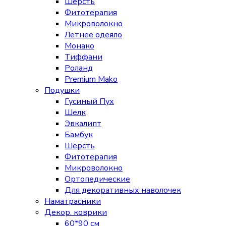
Шерсть
Фитотерапия
Микроволокно
Летнее одеяло
Монако
Тиффани
Роланд
Premium Mako
Подушки
Гусиный Пух
Шелк
Эвкалипт
Бамбук
Шерсть
Фитотерапия
Микроволокно
Ортопедические
Для декоративных наволочек
Наматрасники
Декор. коврики
60*90 см