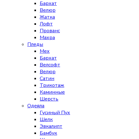
Бархат
Велюр
Жатка
Лофт
Прованс
Махра
Пледы
Мех
Бархат
Велсофт
Велюр
Сатин
Трикотаж
Каминные
Шерсть
Одеяла
Гусиный Пух
Шелк
Эвкалипт
Бамбук