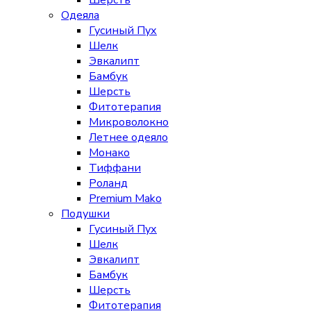
Шерсть
Одеяла
Гусиный Пух
Шелк
Эвкалипт
Бамбук
Шерсть
Фитотерапия
Микроволокно
Летнее одеяло
Монако
Тиффани
Роланд
Premium Mako
Подушки
Гусиный Пух
Шелк
Эвкалипт
Бамбук
Шерсть
Фитотерапия