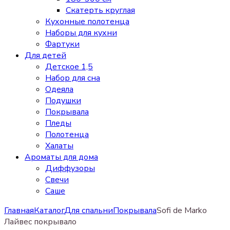
Скатерть круглая
Кухонные полотенца
Наборы для кухни
Фартуки
Для детей
Детское 1,5
Набор для сна
Одеяла
Подушки
Покрывала
Пледы
Полотенца
Халаты
Ароматы для дома
Диффузоры
Свечи
Cаше
Главная
Каталог
Для спальни
Покрывала
Sofi de Marko
Лайвес покрывало