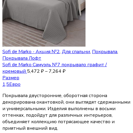
Sofi de Marko - Акция №2
,
Для спальни
,
Покрывала
,
Покрывала Лофт
Sofi de Marko Самуэль №7 покрывало графит /
кремовый
5,472
₽
–
7,264
₽
Размер
1,5
Евро
Покрывала двусторонние, оборотная сторона
декорирована окантовкой, они выглядят сдержанными
и универсальными. Изделия выполнены в восьми
оттенках, подойдут для различных интерьеров,
объединяет коллекцию потрясающее качество и
приятный внешний вид.