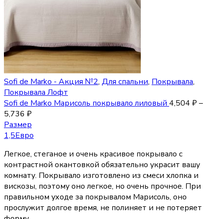
Sofi de Marko - Акция №2
,
Для спальни
,
Покрывала
,
Покрывала Лофт
Sofi de Marko Марисоль покрывало лиловый
4,504
₽
–
5,736
₽
Размер
1,5
Евро
Легкое, стеганое и очень красивое покрывало с
контрастной окантовкой обязательно украсит вашу
комнату. Покрывало изготовлено из смеси хлопка и
вискозы, поэтому оно легкое, но очень прочное. При
правильном уходе за покрывалом Марисоль, оно
прослужит долгое время, не полиняет и не потеряет
форму.