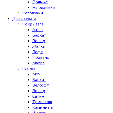
Прямые
На резинке
Наволочки
Для спальни
Покрывала
Атлас
Бархат
Велюр
Жатка
Лофт
Прованс
Махра
Пледы
Мех
Бархат
Велсофт
Велюр
Сатин
Трикотаж
Каминные