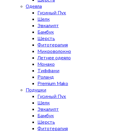
Шерсть
Одеяла
Гусиный Пух
Шелк
Эвкалипт
Бамбук
Шерсть
Фитотерапия
Микроволокно
Летнее одеяло
Монако
Тиффани
Роланд
Premium Mako
Подушки
Гусиный Пух
Шелк
Эвкалипт
Бамбук
Шерсть
Фитотерапия