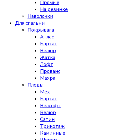
Прямые
На резинке
Наволочки
Для спальни
Покрывала
Атлас
Бархат
Велюр
Жатка
Лофт
Прованс
Махра
Пледы
Мех
Бархат
Велсофт
Велюр
Сатин
Трикотаж
Каминные