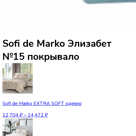
Sofi de Marko Элизабет
№15 покрывало
Sofi de Marko EXTRA SOFT одеяло
12,704
₽
–
14,472
₽