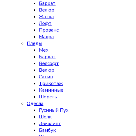
Бархат
Велюр
Жатка
Лофт
Прованс
Махра
Пледы
Мех
Бархат
Велсофт
Велюр
Сатин
Трикотаж
Каминные
Шерсть
Одеяла
Гусиный Пух
Шелк
Эвкалипт
Бамбук