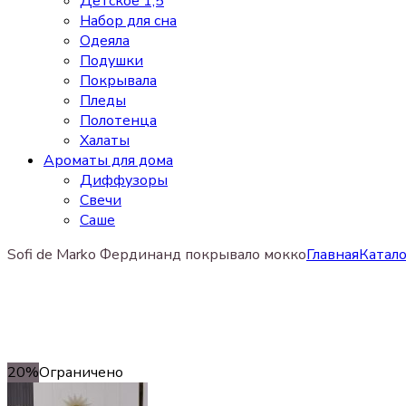
Детское 1,5
Набор для сна
Одеяла
Подушки
Покрывала
Пледы
Полотенца
Халаты
Ароматы для дома
Диффузоры
Свечи
Cаше
Sofi de Marko Фердинанд покрывало мокко
Главная
Катало
20%
Ограничено