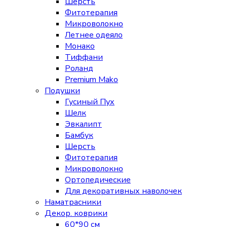
Шерсть
Фитотерапия
Микроволокно
Летнее одеяло
Монако
Тиффани
Роланд
Premium Mako
Подушки
Гусиный Пух
Шелк
Эвкалипт
Бамбук
Шерсть
Фитотерапия
Микроволокно
Ортопедические
Для декоративных наволочек
Наматрасники
Декор. коврики
60*90 см