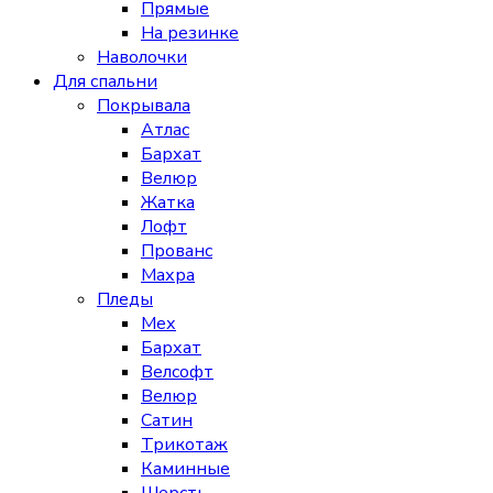
Прямые
На резинке
Наволочки
Для спальни
Покрывала
Атлас
Бархат
Велюр
Жатка
Лофт
Прованс
Махра
Пледы
Мех
Бархат
Велсофт
Велюр
Сатин
Трикотаж
Каминные