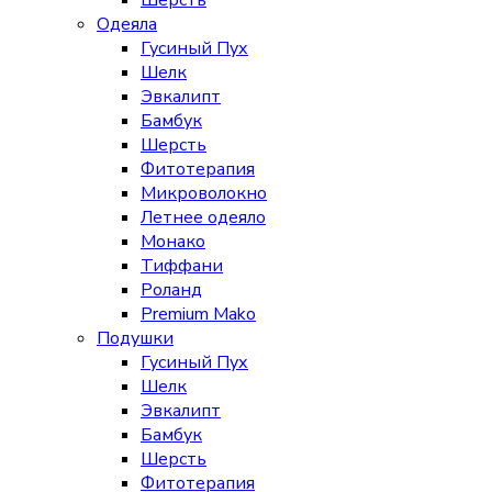
Шерсть
Одеяла
Гусиный Пух
Шелк
Эвкалипт
Бамбук
Шерсть
Фитотерапия
Микроволокно
Летнее одеяло
Монако
Тиффани
Роланд
Premium Mako
Подушки
Гусиный Пух
Шелк
Эвкалипт
Бамбук
Шерсть
Фитотерапия