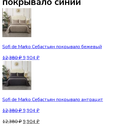
покрывало синий
Sofi de Marko Себастьян покрывало бежевый
12,380
₽
9,904
₽
Sofi de Marko Себастьян покрывало антрацит
12,380
₽
9,904
₽
12,380
₽
9,904
₽