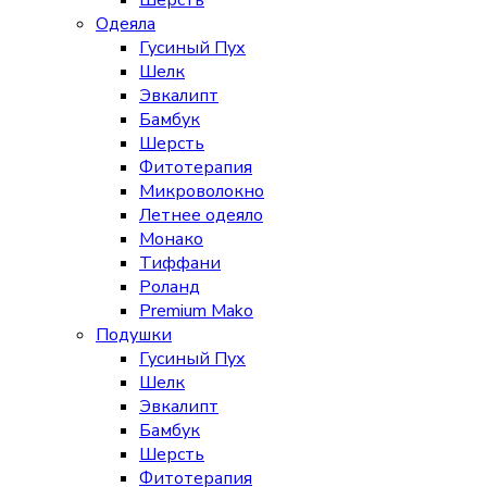
Шерсть
Одеяла
Гусиный Пух
Шелк
Эвкалипт
Бамбук
Шерсть
Фитотерапия
Микроволокно
Летнее одеяло
Монако
Тиффани
Роланд
Premium Mako
Подушки
Гусиный Пух
Шелк
Эвкалипт
Бамбук
Шерсть
Фитотерапия