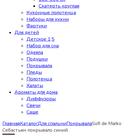
Скатерть круглая
Кухонные полотенца
Наборы для кухни
Фартуки
Для детей
Детское 1,5
Набор для сна
Одеяла
Подушки
Покрывала
Пледы
Полотенца
Халаты
Ароматы для дома
Диффузоры
Свечи
Cаше
Главная
Каталог
Для спальни
Покрывала
Sofi de Marko
Себастьян покрывало синий