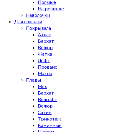
Прямые
На резинке
Наволочки
Для спальни
Покрывала
Атлас
Бархат
Велюр
Жатка
Лофт
Прованс
Махра
Пледы
Мех
Бархат
Велсофт
Велюр
Сатин
Трикотаж
Каминные