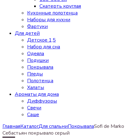
Скатерть круглая
Кухонные полотенца
Наборы для кухни
Фартуки
Для детей
Детское 1,5
Набор для сна
Одеяла
Подушки
Покрывала
Пледы
Полотенца
Халаты
Ароматы для дома
Диффузоры
Свечи
Cаше
Главная
Каталог
Для спальни
Покрывала
Sofi de Marko
Себастьян покрывало серый