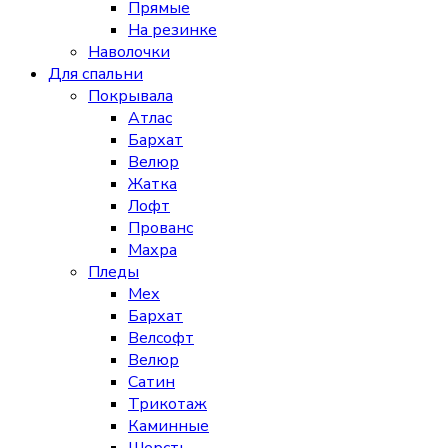
Прямые
На резинке
Наволочки
Для спальни
Покрывала
Атлас
Бархат
Велюр
Жатка
Лофт
Прованс
Махра
Пледы
Мех
Бархат
Велсофт
Велюр
Сатин
Трикотаж
Каминные