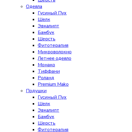
Шерсть
Одеяла
Гусиный Пух
Шелк
Эвкалипт
Бамбук
Шерсть
Фитотерапия
Микроволокно
Летнее одеяло
Монако
Тиффани
Роланд
Premium Mako
Подушки
Гусиный Пух
Шелк
Эвкалипт
Бамбук
Шерсть
Фитотерапия