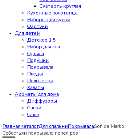
Скатерть круглая
Кухонные полотенца
Наборы для кухни
Фартуки
Для детей
Детское 1,5
Набор для сна
Одеяла
Подушки
Покрывала
Пледы
Полотенца
Халаты
Ароматы для дома
Диффузоры
Свечи
Cаше
Главная
Каталог
Для спальни
Покрывала
Sofi de Marko
Себастьян покрывало пепел роз