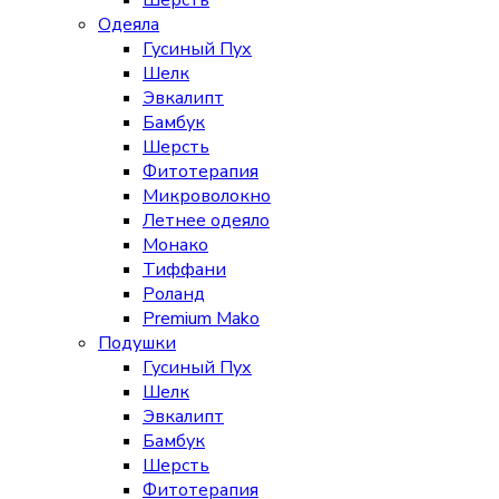
Шерсть
Одеяла
Гусиный Пух
Шелк
Эвкалипт
Бамбук
Шерсть
Фитотерапия
Микроволокно
Летнее одеяло
Монако
Тиффани
Роланд
Premium Mako
Подушки
Гусиный Пух
Шелк
Эвкалипт
Бамбук
Шерсть
Фитотерапия