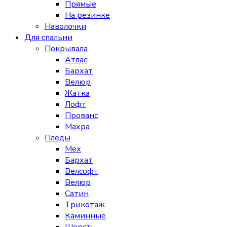
Прямые
На резинке
Наволочки
Для спальни
Покрывала
Атлас
Бархат
Велюр
Жатка
Лофт
Прованс
Махра
Пледы
Мех
Бархат
Велсофт
Велюр
Сатин
Трикотаж
Каминные