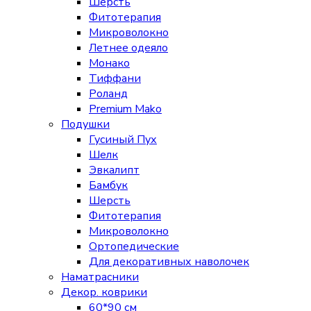
Шерсть
Фитотерапия
Микроволокно
Летнее одеяло
Монако
Тиффани
Роланд
Premium Mako
Подушки
Гусиный Пух
Шелк
Эвкалипт
Бамбук
Шерсть
Фитотерапия
Микроволокно
Ортопедические
Для декоративных наволочек
Наматрасники
Декор. коврики
60*90 см