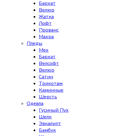
Бархат
Велюр
Жатка
Лофт
Прованс
Махра
Пледы
Мех
Бархат
Велсофт
Велюр
Сатин
Трикотаж
Каминные
Шерсть
Одеяла
Гусиный Пух
Шелк
Эвкалипт
Бамбук