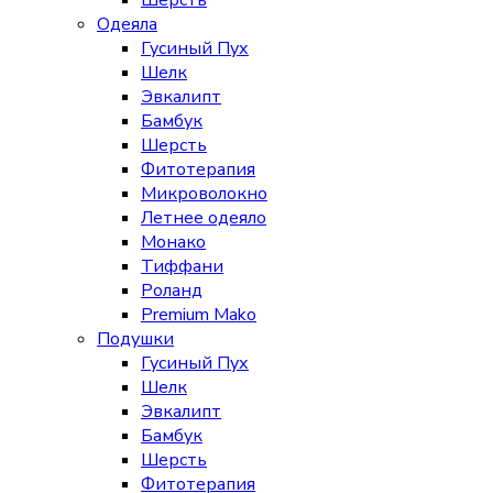
Шерсть
Одеяла
Гусиный Пух
Шелк
Эвкалипт
Бамбук
Шерсть
Фитотерапия
Микроволокно
Летнее одеяло
Монако
Тиффани
Роланд
Premium Mako
Подушки
Гусиный Пух
Шелк
Эвкалипт
Бамбук
Шерсть
Фитотерапия