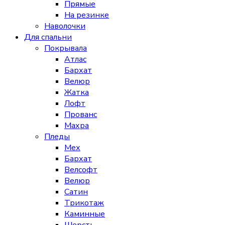
Прямые
На резинке
Наволочки
Для спальни
Покрывала
Атлас
Бархат
Велюр
Жатка
Лофт
Прованс
Махра
Пледы
Мех
Бархат
Велсофт
Велюр
Сатин
Трикотаж
Каминные