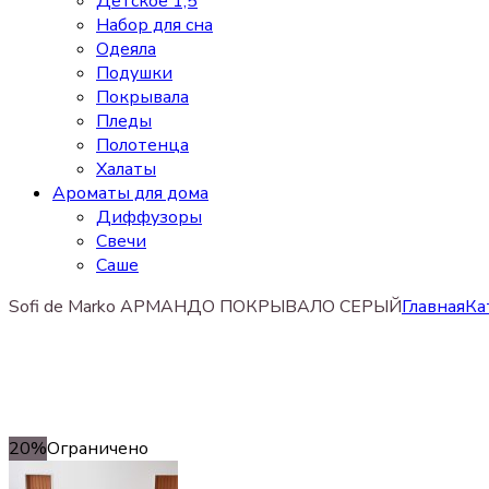
Детское 1,5
Набор для сна
Одеяла
Подушки
Покрывала
Пледы
Полотенца
Халаты
Ароматы для дома
Диффузоры
Свечи
Cаше
Sofi de Marko АРМАНДО ПОКРЫВАЛО СЕРЫЙ
Главная
Ка
20%
Ограничено