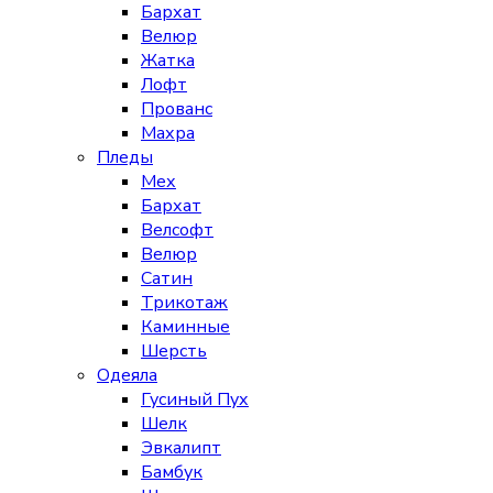
Бархат
Велюр
Жатка
Лофт
Прованс
Махра
Пледы
Мех
Бархат
Велсофт
Велюр
Сатин
Трикотаж
Каминные
Шерсть
Одеяла
Гусиный Пух
Шелк
Эвкалипт
Бамбук