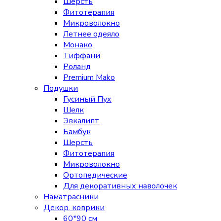
Шерсть
Фитотерапия
Микроволокно
Летнее одеяло
Монако
Тиффани
Роланд
Premium Mako
Подушки
Гусиный Пух
Шелк
Эвкалипт
Бамбук
Шерсть
Фитотерапия
Микроволокно
Ортопедические
Для декоративных наволочек
Наматрасники
Декор. коврики
60*90 см