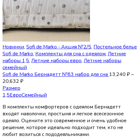
Новинки
,
Sofi de Marko - Акция №2/5
,
Постельное белье
Sofi de Marko
,
Комплекты для сна с одеялом
,
Летние
наборы 1,5
,
Летние наборы евро
,
Летние наборы
семейный
Sofi de Marko Бернадетт №83 набор для сна
13,240
₽
–
20,632
₽
Размер
1,5
Евро
Семейный
В комплекты комфортеров с одеялом Бернадетт
входят наволочки, простыня и легкое всесезонное
одеяло. Оцените это современное и очень удобное
решение, которое идеально подходит тем, кто не
любит возиться с пододеяльниками.