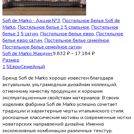
Sofi de Marko - Акция №3
,
Постельное белье Sofi de
Marko
,
Постельное белье 1,5 спальное
,
Постельное
белье 1,5 сатин
,
Постельное белье евро
,
Постельное
белье евро сатин
,
Постельное белье семейное
,
Постельное белье семейное сатин
Sofi de Marko Жардин
9,832
₽
–
17,184
₽
Размер
1,5
Евро
Семейный
Бренд Sofi de Marko хорошо известен благодаря
актуальным, ультрамодным дизайнам коллекций,
отменному качеству продукции и хорошим
эксплуатационным свойствам материалов. В своих
изделиях фабрика Sofi de Marko успешно сочетает
традиции и характерные черты итальянского стиля,
роскошные классические мотивы и современные нотки
новаторских направлений дизайна. Именно
эксклюзивные комбинации различных текстур,