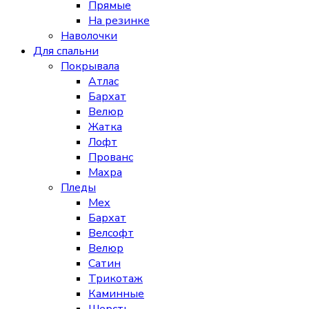
Прямые
На резинке
Наволочки
Для спальни
Покрывала
Атлас
Бархат
Велюр
Жатка
Лофт
Прованс
Махра
Пледы
Мех
Бархат
Велсофт
Велюр
Сатин
Трикотаж
Каминные