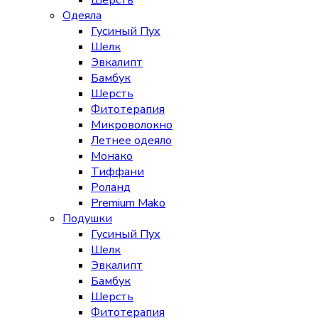
Шерсть
Одеяла
Гусиный Пух
Шелк
Эвкалипт
Бамбук
Шерсть
Фитотерапия
Микроволокно
Летнее одеяло
Монако
Тиффани
Роланд
Premium Mako
Подушки
Гусиный Пух
Шелк
Эвкалипт
Бамбук
Шерсть
Фитотерапия