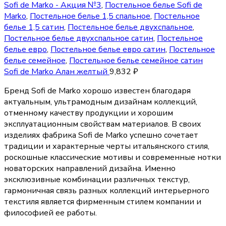
Sofi de Marko - Акция №3
,
Постельное белье Sofi de
Marko
,
Постельное белье 1,5 спальное
,
Постельное
белье 1,5 сатин
,
Постельное белье двухспальное
,
Постельное белье двухспальное сатин
,
Постельное
белье евро
,
Постельное белье евро сатин
,
Постельное
белье семейное
,
Постельное белье семейное сатин
Sofi de Marko Алан желтый
9,832
₽
Бренд Sofi de Marko хорошо известен благодаря
актуальным, ультрамодным дизайнам коллекций,
отменному качеству продукции и хорошим
эксплуатационным свойствам материалов. В своих
изделиях фабрика Sofi de Marko успешно сочетает
традиции и характерные черты итальянского стиля,
роскошные классические мотивы и современные нотки
новаторских направлений дизайна. Именно
эксклюзивные комбинации различных текстур,
гармоничная связь разных коллекций интерьерного
текстиля является фирменным стилем компании и
философией ее работы.