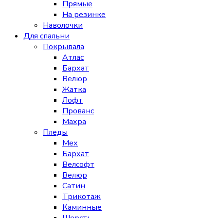
Прямые
На резинке
Наволочки
Для спальни
Покрывала
Атлас
Бархат
Велюр
Жатка
Лофт
Прованс
Махра
Пледы
Мех
Бархат
Велсофт
Велюр
Сатин
Трикотаж
Каминные