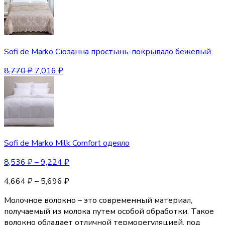
Sofi de Marko Сюзанна простынь-покрывало бежевый
8,770
₽
7,016
₽
Sofi de Marko Milk Comfort одеяло
8,536
₽
–
9,224
₽
4,664
₽
–
5,696
₽
Молочное волокно – это современный материал,
получаемый из молока путем особой обработки. Такое
волокно обладает отличной терморегуляцией, под