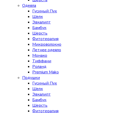
Шерсть
Одеяла
Гусиный Пух
Шелк
Эвкалипт
Бамбук
Шерсть
Фитотерапия
Микроволокно
Летнее одеяло
Монако
Тиффани
Роланд
Premium Mako
Подушки
Гусиный Пух
Шелк
Эвкалипт
Бамбук
Шерсть
Фитотерапия