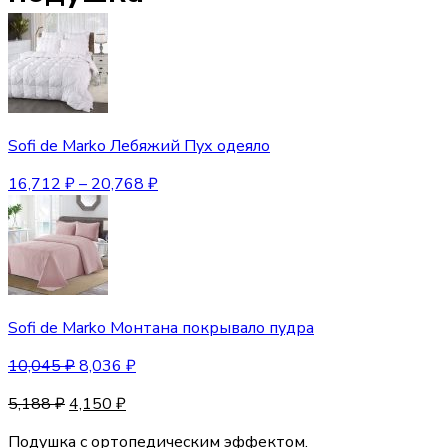
Sofi de Marko Лебяжий Пух одеяло
16,712
₽
–
20,768
₽
Sofi de Marko Монтана покрывало пудра
10,045
₽
8,036
₽
5,188
₽
4,150
₽
Подушка с ортопедическим эффектом.