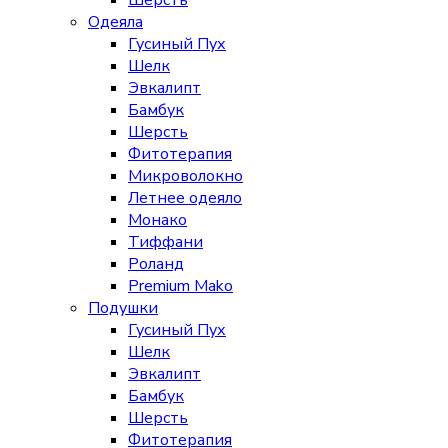
Шерсть
Одеяла
Гусиный Пух
Шелк
Эвкалипт
Бамбук
Шерсть
Фитотерапия
Микроволокно
Летнее одеяло
Монако
Тиффани
Роланд
Premium Mako
Подушки
Гусиный Пух
Шелк
Эвкалипт
Бамбук
Шерсть
Фитотерапия