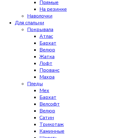
Прямые
На резинке
Наволочки
Для спальни
Покрывала
Атлас
Бархат
Велюр
Жатка
Лофт
Прованс
Махра
Пледы
Мех
Бархат
Велсофт
Велюр
Сатин
Трикотаж
Каминные