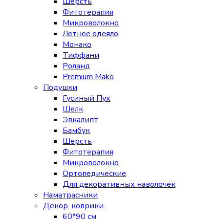
Шерсть
Фитотерапия
Микроволокно
Летнее одеяло
Монако
Тиффани
Роланд
Premium Mako
Подушки
Гусиный Пух
Шелк
Эвкалипт
Бамбук
Шерсть
Фитотерапия
Микроволокно
Ортопедические
Для декоративных наволочек
Наматрасники
Декор. коврики
60*90 см