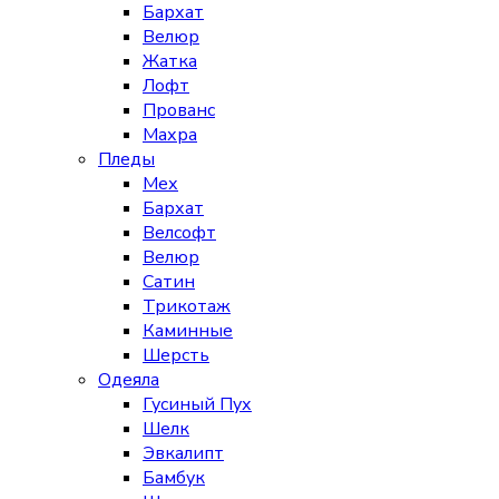
Бархат
Велюр
Жатка
Лофт
Прованс
Махра
Пледы
Мех
Бархат
Велсофт
Велюр
Сатин
Трикотаж
Каминные
Шерсть
Одеяла
Гусиный Пух
Шелк
Эвкалипт
Бамбук