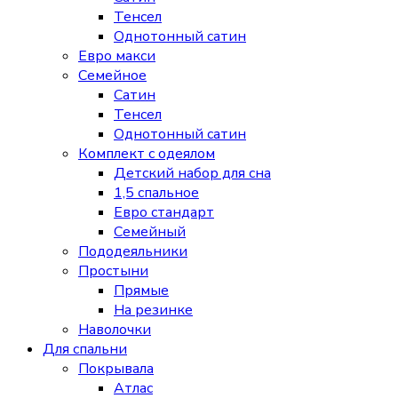
Тенсел
Однотонный сатин
Евро макси
Семейное
Сатин
Тенсел
Однотонный сатин
Комплект с одеялом
Детский набор для сна
1,5 спальное
Евро стандарт
Семейный
Пододеяльники
Простыни
Прямые
На резинке
Наволочки
Для спальни
Покрывала
Атлас