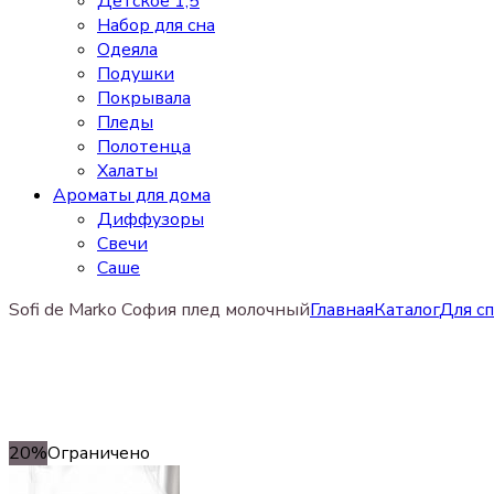
Детское 1,5
Набор для сна
Одеяла
Подушки
Покрывала
Пледы
Полотенца
Халаты
Ароматы для дома
Диффузоры
Свечи
Cаше
Sofi de Marko София плед молочный
Главная
Каталог
Для с
20%
Ограничено