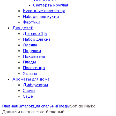
Скатерть круглая
Кухонные полотенца
Наборы для кухни
Фартуки
Для детей
Детское 1,5
Набор для сна
Одеяла
Подушки
Покрывала
Пледы
Полотенца
Халаты
Ароматы для дома
Диффузоры
Свечи
Cаше
Главная
Каталог
Для спальни
Пледы
Sofi de Marko
Давинчи плед светло-бежевый