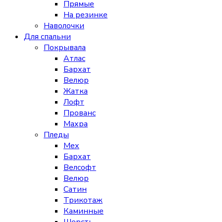
Прямые
На резинке
Наволочки
Для спальни
Покрывала
Атлас
Бархат
Велюр
Жатка
Лофт
Прованс
Махра
Пледы
Мех
Бархат
Велсофт
Велюр
Сатин
Трикотаж
Каминные