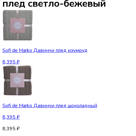
плед светло-бежевый
Sofi de Marko Давинчи плед изумруд
8,395
₽
Sofi de Marko Давинчи плед шоколадный
8,395
₽
8,395
₽