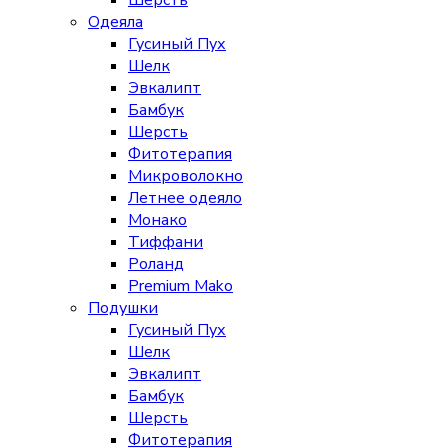
Шерсть
Одеяла
Гусиный Пух
Шелк
Эвкалипт
Бамбук
Шерсть
Фитотерапия
Микроволокно
Летнее одеяло
Монако
Тиффани
Роланд
Premium Mako
Подушки
Гусиный Пух
Шелк
Эвкалипт
Бамбук
Шерсть
Фитотерапия