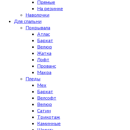
Прямые
На резинке
Наволочки
Для спальни
Покрывала
Атлас
Бархат
Велюр
Жатка
Лофт
Прованс
Махра
Пледы
Мех
Бархат
Велсофт
Велюр
Сатин
Трикотаж
Каминные