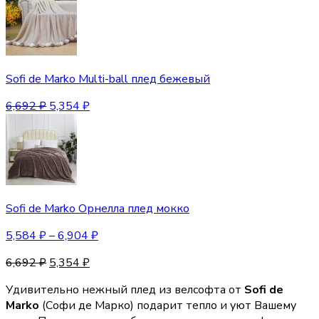
Sofi de Marko Multi-ball плед бежевый
6,692
₽
5,354
₽
Sofi de Marko Орнелла плед мокко
5,584
₽
–
6,904
₽
6,692
₽
5,354
₽
Удивительно нежный плед из велсофта от
Sofi de
Marko
(Софи де Марко) подарит тепло и уют Вашему