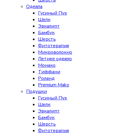
Шерсть
Одеяла
Гусиный Пух
Шелк
Эвкалипт
Бамбук
Шерсть
Фитотерапия
Микроволокно
Летнее одеяло
Монако
Тиффани
Роланд
Premium Mako
Подушки
Гусиный Пух
Шелк
Эвкалипт
Бамбук
Шерсть
Фитотерапия