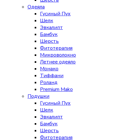
Шерсть
Одеяла
Гусиный Пух
Шелк
Эвкалипт
Бамбук
Шерсть
Фитотерапия
Микроволокно
Летнее одеяло
Монако
Тиффани
Роланд
Premium Mako
Подушки
Гусиный Пух
Шелк
Эвкалипт
Бамбук
Шерсть
Фитотерапия