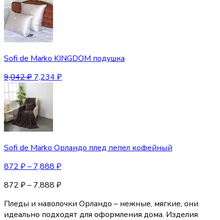
Sofi de Marko KINGDOM подушка
9,042
₽
7,234
₽
Sofi de Marko Орландо плед пепел кофейный
872
₽
–
7,888
₽
872
₽
–
7,888
₽
Пледы и наволочки Орландо – нежные, мягкие, они
идеально подходят для оформления дома. Изделия