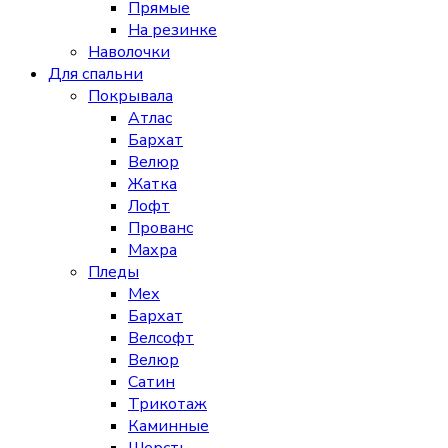
Прямые
На резинке
Наволочки
Для спальни
Покрывала
Атлас
Бархат
Велюр
Жатка
Лофт
Прованс
Махра
Пледы
Мех
Бархат
Велсофт
Велюр
Сатин
Трикотаж
Каминные