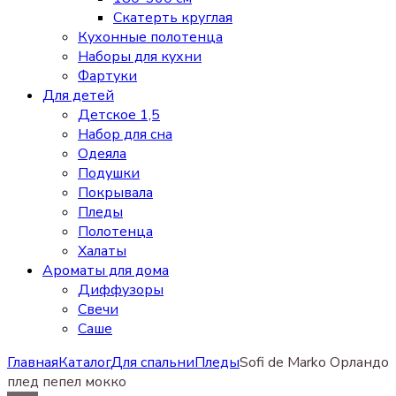
Скатерть круглая
Кухонные полотенца
Наборы для кухни
Фартуки
Для детей
Детское 1,5
Набор для сна
Одеяла
Подушки
Покрывала
Пледы
Полотенца
Халаты
Ароматы для дома
Диффузоры
Свечи
Cаше
Главная
Каталог
Для спальни
Пледы
Sofi de Marko Орландо
плед пепел мокко