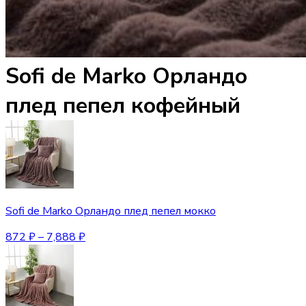
Sofi de Marko Орландо
плед пепел кофейный
Sofi de Marko Орландо плед пепел мокко
872
₽
–
7,888
₽