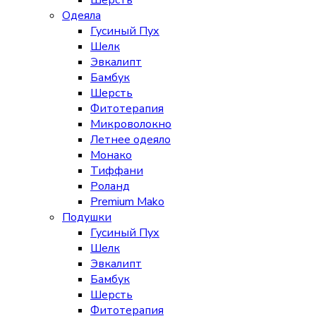
Шерсть
Одеяла
Гусиный Пух
Шелк
Эвкалипт
Бамбук
Шерсть
Фитотерапия
Микроволокно
Летнее одеяло
Монако
Тиффани
Роланд
Premium Mako
Подушки
Гусиный Пух
Шелк
Эвкалипт
Бамбук
Шерсть
Фитотерапия