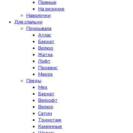
Прямые
На резинке
Наволочки
Для спальни
Покрывала
Атлас
Бархат
Велюр
Жатка
Лофт
Прованс
Махра
Пледы
Мех
Бархат
Велсофт
Велюр
Сатин
Трикотаж
Каминные