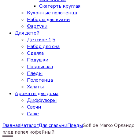
Скатерть круглая
Кухонные полотенца
Наборы для кухни
Фартуки
Для детей
Детское 1,5
Набор для сна
Одеяла
Подушки
Покрывала
Пледы
Полотенца
Халаты
Ароматы для дома
Диффузоры
Свечи
Cаше
Главная
Каталог
Для спальни
Пледы
Sofi de Marko Орландо
плед пепел кофейный