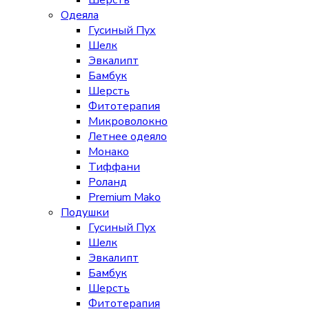
Шерсть
Одеяла
Гусиный Пух
Шелк
Эвкалипт
Бамбук
Шерсть
Фитотерапия
Микроволокно
Летнее одеяло
Монако
Тиффани
Роланд
Premium Mako
Подушки
Гусиный Пух
Шелк
Эвкалипт
Бамбук
Шерсть
Фитотерапия