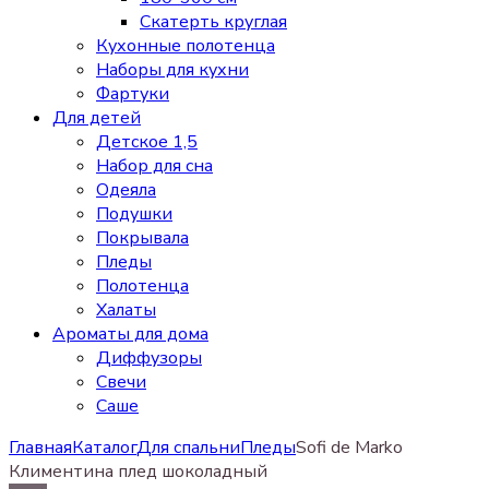
Скатерть круглая
Кухонные полотенца
Наборы для кухни
Фартуки
Для детей
Детское 1,5
Набор для сна
Одеяла
Подушки
Покрывала
Пледы
Полотенца
Халаты
Ароматы для дома
Диффузоры
Свечи
Cаше
Главная
Каталог
Для спальни
Пледы
Sofi de Marko
Климентина плед шоколадный