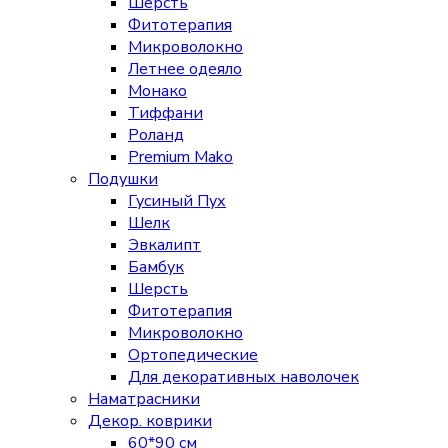
Шерсть
Фитотерапия
Микроволокно
Летнее одеяло
Монако
Тиффани
Роланд
Premium Mako
Подушки
Гусиный Пух
Шелк
Эвкалипт
Бамбук
Шерсть
Фитотерапия
Микроволокно
Ортопедические
Для декоративных наволочек
Наматрасники
Декор. коврики
60*90 см