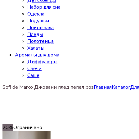
Детское 1,5
Набор для сна
Одеяла
Подушки
Покрывала
Пледы
Полотенца
Халаты
Ароматы для дома
Диффузоры
Свечи
Cаше
Sofi de Marko Джовани плед пепел роз
Главная
Каталог
Для
20%
Ограничено