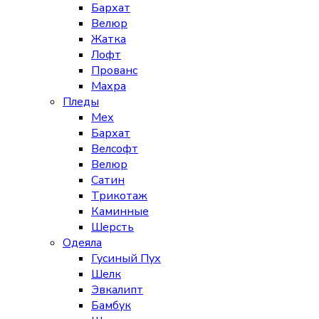
Бархат
Велюр
Жатка
Лофт
Прованс
Махра
Пледы
Мех
Бархат
Велсофт
Велюр
Сатин
Трикотаж
Каминные
Шерсть
Одеяла
Гусиный Пух
Шелк
Эвкалипт
Бамбук