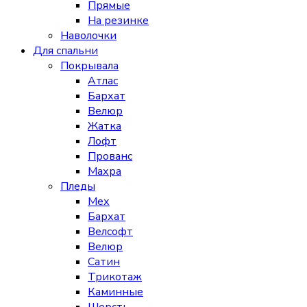
Прямые
На резинке
Наволочки
Для спальни
Покрывала
Атлас
Бархат
Велюр
Жатка
Лофт
Прованс
Махра
Пледы
Мех
Бархат
Велсофт
Велюр
Сатин
Трикотаж
Каминные