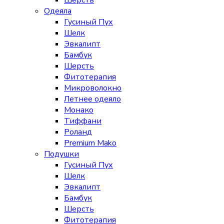
Шерсть
Одеяла
Гусиный Пух
Шелк
Эвкалипт
Бамбук
Шерсть
Фитотерапия
Микроволокно
Летнее одеяло
Монако
Тиффани
Роланд
Premium Mako
Подушки
Гусиный Пух
Шелк
Эвкалипт
Бамбук
Шерсть
Фитотерапия