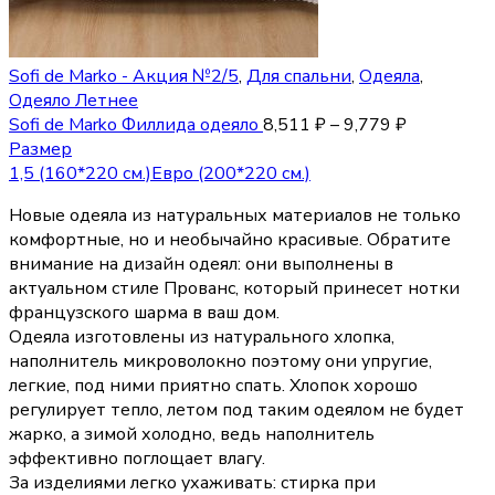
Sofi de Marko - Акция №2/5
,
Для спальни
,
Одеяла
,
Одеяло Летнее
Sofi de Marko Филлида одеяло
8,511
₽
–
9,779
₽
Размер
1,5 (160*220 см.)
Евро (200*220 см.)
Новые одеяла из натуральных материалов не только
комфортные, но и необычайно красивые. Обратите
внимание на дизайн одеял: они выполнены в
актуальном стиле Прованс, который принесет нотки
французского шарма в ваш дом.
Одеяла изготовлены из натурального хлопка,
наполнитель микроволокно поэтому они упругие,
легкие, под ними приятно спать. Хлопок хорошо
регулирует тепло, летом под таким одеялом не будет
жарко, а зимой холодно, ведь наполнитель
эффективно поглощает влагу.
За изделиями легко ухаживать: стирка при