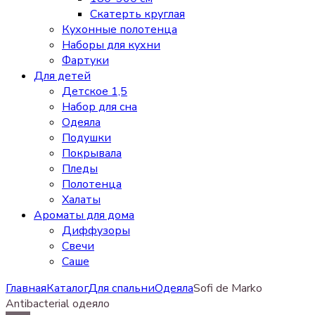
Скатерть круглая
Кухонные полотенца
Наборы для кухни
Фартуки
Для детей
Детское 1,5
Набор для сна
Одеяла
Подушки
Покрывала
Пледы
Полотенца
Халаты
Ароматы для дома
Диффузоры
Свечи
Cаше
Главная
Каталог
Для спальни
Одеяла
Sofi de Marko
Antibacterial одеяло