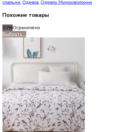
спальни
,
Одеяла
,
Одеяло Микроволокно
Похожие товары
20%
Ограничено
Выбрать ...