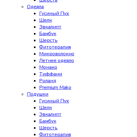
Шерсть
Одеяла
Гусиный Пух
Шелк
Эвкалипт
Бамбук
Шерсть
Фитотерапия
Микроволокно
Летнее одеяло
Монако
Тиффани
Роланд
Premium Mako
Подушки
Гусиный Пух
Шелк
Эвкалипт
Бамбук
Шерсть
Фитотерапия