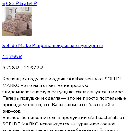
6,692
₽
5,354
₽
Sofi de Marko Каприна покрывало пурпурный
14,758
₽
9,728
₽
–
11,672
₽
Коллекция подушек и одеял «Аntibacterial» от SOFI DE
MARKO – это наш ответ на непростую
эпидемиологическую ситуацию, сложившуюся в мире.
Теперь подушки и одеяла — это не просто постельные
принадлежности, это Ваша защита от бактерий и
вирусов.
В качестве наполнителя в продукции «Аntibacterial» от
SOFI DE MARKO используется натуральное соевое
волокно, известное своими целебными свойствами.