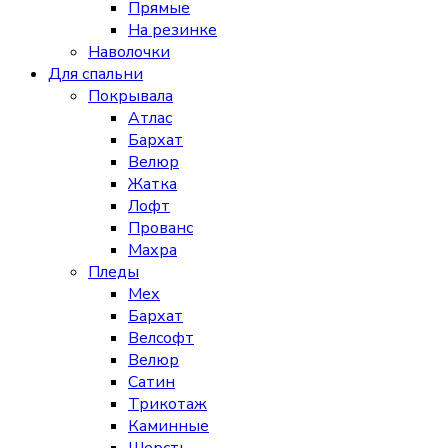
Прямые
На резинке
Наволочки
Для спальни
Покрывала
Атлас
Бархат
Велюр
Жатка
Лофт
Прованс
Махра
Пледы
Мех
Бархат
Велсофт
Велюр
Сатин
Трикотаж
Каминные