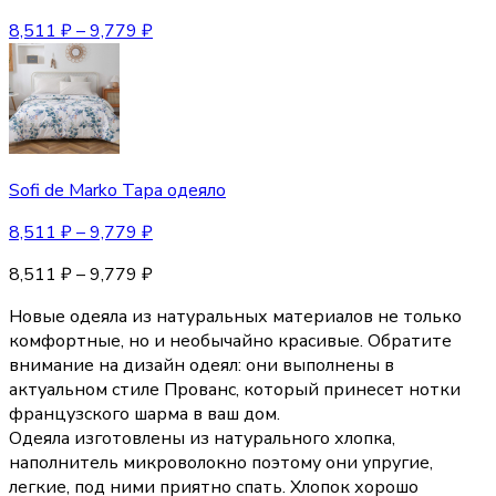
8,511
₽
–
9,779
₽
Sofi de Marko Тара одеяло
8,511
₽
–
9,779
₽
8,511
₽
–
9,779
₽
Новые одеяла из натуральных материалов не только
комфортные, но и необычайно красивые. Обратите
внимание на дизайн одеял: они выполнены в
актуальном стиле Прованс, который принесет нотки
французского шарма в ваш дом.
Одеяла изготовлены из натурального хлопка,
наполнитель микроволокно поэтому они упругие,
легкие, под ними приятно спать. Хлопок хорошо