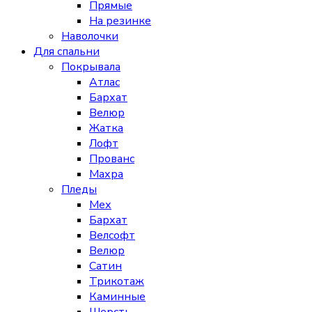
Прямые
На резинке
Наволочки
Для спальни
Покрывала
Атлас
Бархат
Велюр
Жатка
Лофт
Прованс
Махра
Пледы
Мех
Бархат
Велсофт
Велюр
Сатин
Трикотаж
Каминные