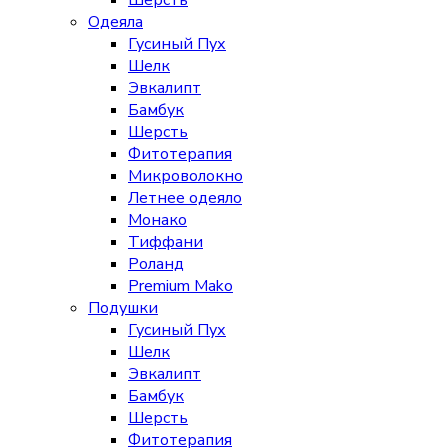
Шерсть
Одеяла
Гусиный Пух
Шелк
Эвкалипт
Бамбук
Шерсть
Фитотерапия
Микроволокно
Летнее одеяло
Монако
Тиффани
Роланд
Premium Mako
Подушки
Гусиный Пух
Шелк
Эвкалипт
Бамбук
Шерсть
Фитотерапия