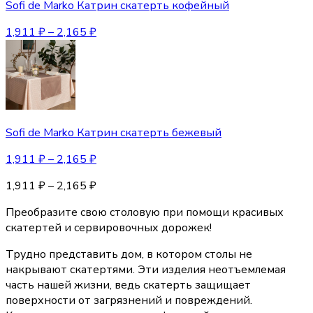
Sofi de Marko Катрин скатерть кофейный
1,911
₽
–
2,165
₽
Sofi de Marko Катрин скатерть бежевый
1,911
₽
–
2,165
₽
1,911
₽
–
2,165
₽
Преобразите свою столовую при помощи красивых
скатертей и сервировочных дорожек!
Трудно представить дом, в котором столы не
накрывают скатертями. Эти изделия неотъемлемая
часть нашей жизни, ведь скатерть защищает
поверхности от загрязнений и повреждений.