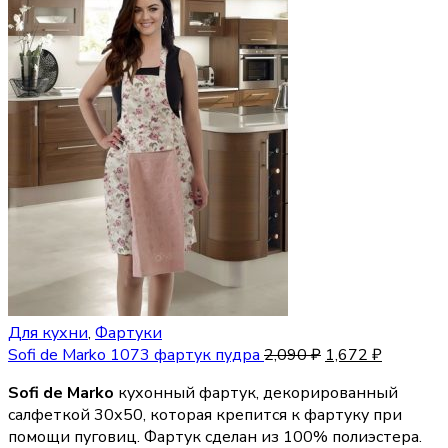
Для кухни
,
Фартуки
Sofi de Marko 1073 фартук пудра
2,090
₽
1,672
₽
Sofi de Marko
кухонный фартук, декорированный
салфеткой 30х50, которая крепится к фартуку при
помощи пуговиц. Фартук сделан из 100% полиэстера.