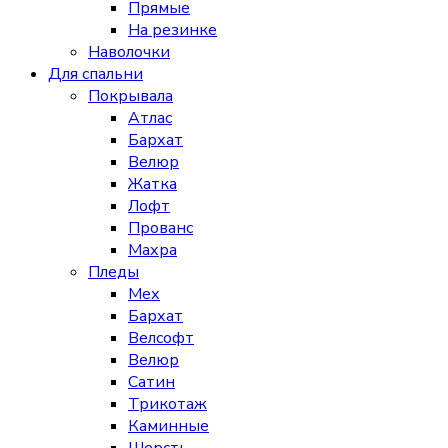
Прямые
На резинке
Наволочки
Для спальни
Покрывала
Атлас
Бархат
Велюр
Жатка
Лофт
Прованс
Махра
Пледы
Мех
Бархат
Велсофт
Велюр
Сатин
Трикотаж
Каминные