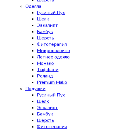
Шерсть
Одеяла
Гусиный Пух
Шелк
Эвкалипт
Бамбук
Шерсть
Фитотерапия
Микроволокно
Летнее одеяло
Монако
Тиффани
Роланд
Premium Mako
Подушки
Гусиный Пух
Шелк
Эвкалипт
Бамбук
Шерсть
Фитотерапия