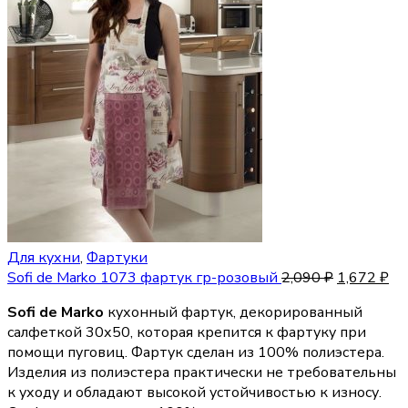
Для кухни
,
Фартуки
Sofi de Marko 1073 фартук гр-розовый
2,090
₽
1,672
₽
Sofi de Marko
кухонный фартук, декорированный
салфеткой 30х50, которая крепится к фартуку при
помощи пуговиц. Фартук сделан из 100% полиэстера.
Изделия из полиэстера практически не требовательны
к уходу и обладают высокой устойчивостью к износу.