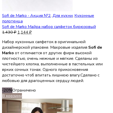
Sofi de Marko - Акция №2
,
Для кухни
,
Кухонные
полотенца
Sofi de Marko Майра набор салфеток бирюзовый
1,430
₽
1,144
₽
Набор кухонных салфеток в оригинальной
дизайнерской упаковке. Махровые изделия
Sofi de
Marko
от отличается от других фирм высокой
плотностью, очень нежные и мягкие. Сделаны из
чистейшего хлопка, выполненные в пастельных или
ярких сочных тонах. Одного прикосновения
достаточно чтоб впитать лишнюю влагу.Сделано с
любовью для драгоценных сердцу людей.
-20%
Ограничено
В корзину