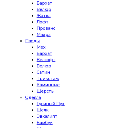
Бархат
Велюр
Жатка
Лофт
Прованс
Махра
Пледы
Мех
Бархат
Велсофт
Велюр
Сатин
Трикотаж
Каминные
Шерсть
Одеяла
Гусиный Пух
Шелк
Эвкалипт
Бамбук