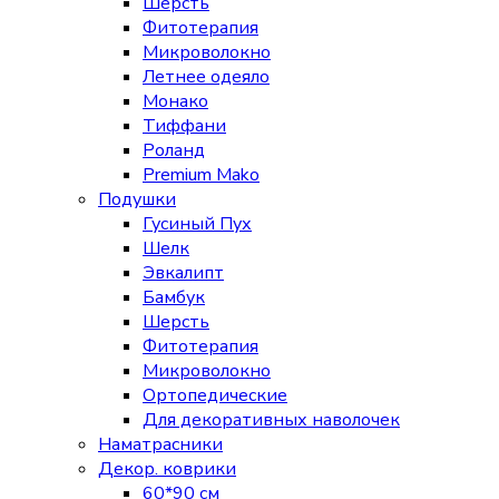
Шерсть
Фитотерапия
Микроволокно
Летнее одеяло
Монако
Тиффани
Роланд
Premium Mako
Подушки
Гусиный Пух
Шелк
Эвкалипт
Бамбук
Шерсть
Фитотерапия
Микроволокно
Ортопедические
Для декоративных наволочек
Наматрасники
Декор. коврики
60*90 см