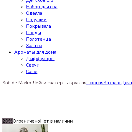
Детское 1,5
Набор для сна
Одеяла
Подушки
Покрывала
Пледы
Полотенца
Халаты
Ароматы для дома
Диффузоры
Свечи
Cаше
Sofi de Marko Лейси скатерть круглая
Главная
Каталог
Для 
20%
Ограничено
Нет в наличии