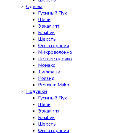
Шерсть
Одеяла
Гусиный Пух
Шелк
Эвкалипт
Бамбук
Шерсть
Фитотерапия
Микроволокно
Летнее одеяло
Монако
Тиффани
Роланд
Premium Mako
Подушки
Гусиный Пух
Шелк
Эвкалипт
Бамбук
Шерсть
Фитотерапия