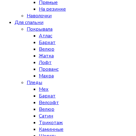
Прямые
На резинке
Наволочки
Для спальни
Покрывала
Атлас
Бархат
Велюр
Жатка
Лофт
Прованс
Махра
Пледы
Мех
Бархат
Велсофт
Велюр
Сатин
Трикотаж
Каминные